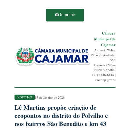
🖨️ Imprimir
Câmara
Municipal de
Cajamar
Av. Prof. Walter
Ribas de Andrade,
555
Cajamar / SP —
CEP 07752-000
(11) 4446-6148 |
cmdc.sp.gov.br
13 de Janeiro de 2026
NOTÍCIAS
Lê Martins propõe criação de
ecopontos no distrito do Polvilho e
nos bairros São Benedito e km 43