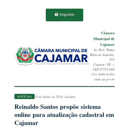
🖨️ Imprimir
Câmara
Municipal de
Cajamar
Av. Prof. Walter
Ribas de Andrade,
555
Cajamar / SP —
CEP 07752-000
(11) 4446-6148 |
cmdc.sp.gov.br
29 de Junho de 2026
· reinaldo
NOTÍCIAS
Reinaldo Santos propõe sistema
online para atualização cadastral em
Cajamar