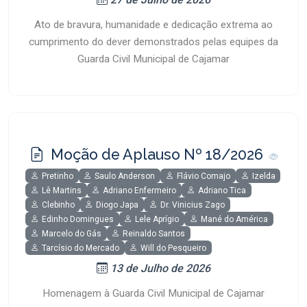
Ato de bravura, humanidade e dedicação extrema ao
cumprimento do dever demonstrados pelas equipes da
Guarda Civil Municipal de Cajamar
Moção de Aplauso Nº 18/2026
Pretinho
Saulo Anderson
Flávio Comajo
Izelda
Lê Martins
Adriano Enfermeiro
Adriano Tica
Clebinho
Diogo Japa
Dr. Vinicius Zago
Edinho Domingues
Lele Aprígio
Mané do América
Marcelo do Gás
Reinaldo Santos
Tarcísio do Mercado
Will do Pesqueiro
13 de Julho de 2026
Homenagem à Guarda Civil Municipal de Cajamar