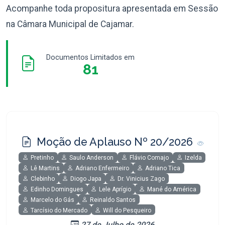
Acompanhe toda propositura apresentada em Sessão
na Câmara Municipal de Cajamar.
Documentos Limitados em
81
Moção de Aplauso Nº 20/2026
Pretinho
Saulo Anderson
Flávio Comajo
Izelda
Lê Martins
Adriano Enfermeiro
Adriano Tica
Clebinho
Diogo Japa
Dr. Vinicius Zago
Edinho Domingues
Lele Aprígio
Mané do América
Marcelo do Gás
Reinaldo Santos
Tarcísio do Mercado
Will do Pesqueiro
27 de Julho de 2026