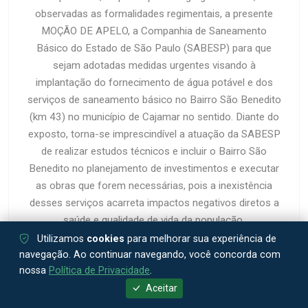
observadas as formalidades regimentais, a presente
MOÇÃO DE APELO, a Companhia de Saneamento
Básico do Estado de São Paulo (SABESP) para que
sejam adotadas medidas urgentes visando à
implantação do fornecimento de água potável e dos
serviços de saneamento básico no Bairro São Benedito
(km 43) no município de Cajamar no sentido. Diante do
exposto, torna-se imprescindível a atuação da SABESP
de realizar estudos técnicos e incluir o Bairro São
Benedito no planejamento de investimentos e executar
as obras que forem necessárias, pois a inexistência
desses serviços acarreta impactos negativos diretos a
saúde e qualidade de vida da população.
Utilizamos
cookies
para melhorar sua experiência de
navegação. Ao continuar navegando, você concorda com
nossa
Política de Privacidade
.
Aceitar