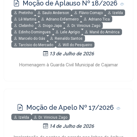
Moção de Aplauso Nº 18/2026
Pretinho
Saulo Anderson
Flávio Comajo
Izelda
Lê Martins
Adriano Enfermeiro
Adriano Tica
Clebinho
Diogo Japa
Dr. Vinicius Zago
Edinho Domingues
Lele Aprígio
Mané do América
Marcelo do Gás
Reinaldo Santos
Tarcísio do Mercado
Will do Pesqueiro
13 de Julho de 2026
Homenagem à Guarda Civil Municipal de Cajamar
Moção de Apelo Nº 17/2026
Izelda
Dr. Vinicius Zago
14 de Julho de 2026