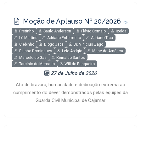
Moção de Aplauso Nº 20/2026
Pretinho
Saulo Anderson
Flávio Comajo
Izelda
Lê Martins
Adriano Enfermeiro
Adriano Tica
Clebinho
Diogo Japa
Dr. Vinicius Zago
Edinho Domingues
Lele Aprígio
Mané do América
Marcelo do Gás
Reinaldo Santos
Tarcísio do Mercado
Will do Pesqueiro
27 de Julho de 2026
Ato de bravura, humanidade e dedicação extrema ao
cumprimento do dever demonstrados pelas equipes da
Guarda Civil Municipal de Cajamar