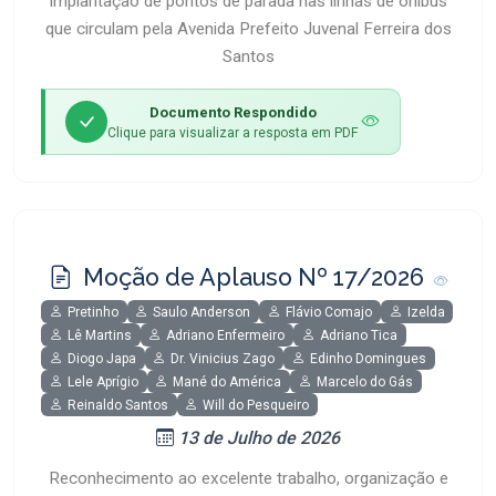
Implantação de pontos de parada nas linhas de ônibus
que circulam pela Avenida Prefeito Juvenal Ferreira dos
Santos
Documento Respondido
Clique para visualizar a resposta em PDF
Moção de Aplauso Nº 17/2026
Pretinho
Saulo Anderson
Flávio Comajo
Izelda
Lê Martins
Adriano Enfermeiro
Adriano Tica
Diogo Japa
Dr. Vinicius Zago
Edinho Domingues
Lele Aprígio
Mané do América
Marcelo do Gás
Reinaldo Santos
Will do Pesqueiro
13 de Julho de 2026
Reconhecimento ao excelente trabalho, organização e