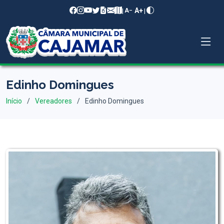
A+
|
|
A−
Edinho Domingues
Início
Vereadores
Edinho Domingues