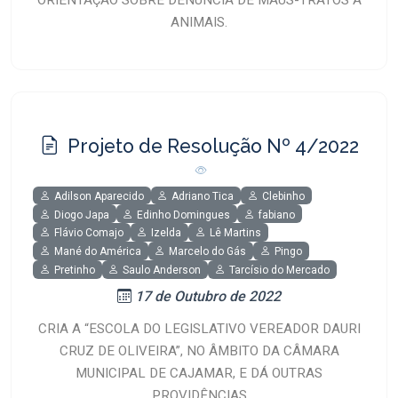
ANIMAIS.
Projeto de Resolução Nº 4/2022
Adilson Aparecido
Adriano Tica
Clebinho
Diogo Japa
Edinho Domingues
fabiano
Flávio Comajo
Izelda
Lê Martins
Mané do América
Marcelo do Gás
Pingo
Pretinho
Saulo Anderson
Tarcísio do Mercado
17 de Outubro de 2022
CRIA A “ESCOLA DO LEGISLATIVO VEREADOR DAURI
CRUZ DE OLIVEIRA”, NO ÂMBITO DA CÂMARA
MUNICIPAL DE CAJAMAR, E DÁ OUTRAS
PROVIDÊNCIAS