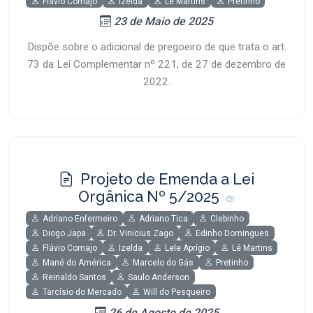
Flávio Comajo
Izelda
Lê Martins
Pretinho
23 de Maio de 2025
Dispõe sobre o adicional de pregoeiro de que trata o art.
73 da Lei Complementar nº 221, de 27 de dezembro de
2022.
Projeto de Emenda a Lei
Orgânica Nº 5/2025
Adriano Enfermeiro
Adriano Tica
Clebinho
Diogo Japa
Dr. Vinicius Zago
Edinho Domingues
Flávio Comajo
Izelda
Lele Aprígio
Lê Martins
Mané do América
Marcelo do Gás
Pretinho
Reinaldo Santos
Saulo Anderson
Tarcísio do Mercado
Will do Pesqueiro
26 de Agosto de 2025