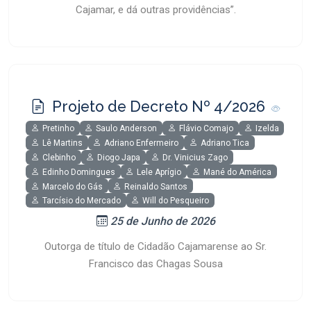
Cajamar, e dá outras providências”.
Projeto de Decreto Nº 4/2026
Pretinho
Saulo Anderson
Flávio Comajo
Izelda
Lê Martins
Adriano Enfermeiro
Adriano Tica
Clebinho
Diogo Japa
Dr. Vinicius Zago
Edinho Domingues
Lele Aprígio
Mané do América
Marcelo do Gás
Reinaldo Santos
Tarcísio do Mercado
Will do Pesqueiro
25 de Junho de 2026
Outorga de título de Cidadão Cajamarense ao Sr.
Francisco das Chagas Sousa