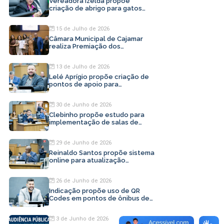
Vereadora Izelda propõe
criação de abrigo para gatos
abandonados em Cajamar
15 de Julho de 2026
Câmara Municipal de Cajamar
realiza Premiação dos
Profissionais da Beleza
13 de Julho de 2026
Lelé Aprígio propõe criação de
pontos de apoio para
motoristas de aplicativo
30 de Junho de 2026
Clebinho propõe estudo para
implementação de salas de
inovação em Cajamar
29 de Junho de 2026
Reinaldo Santos propõe sistema
online para atualização
cadastral em Cajamar
26 de Junho de 2026
Indicação propõe uso de QR
Codes em pontos de ônibus de
Cajamar
3 de Junho de 2026