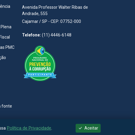
rência
Avenida Professor Walter Ribas de
Andrade, 555
Cajamar / SP - CEP: 07752-000
 Plena
Telefone:
(11) 4446-6148
Fiscal
tas PMC
ção
a fonte
ossa
Política de Privacidade
.
Aceitar