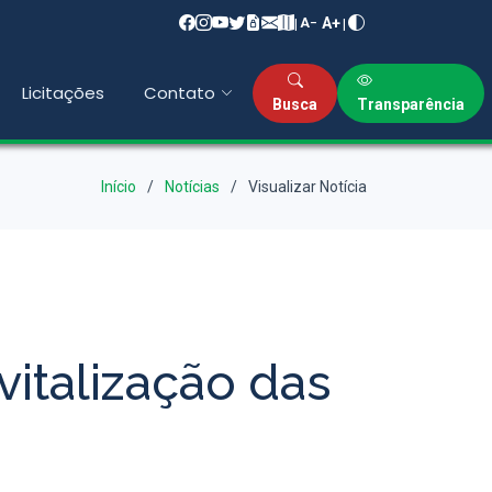
A+
|
|
A−
Licitações
Contato
Busca
Transparência
Início
Notícias
Visualizar Notícia
italização das