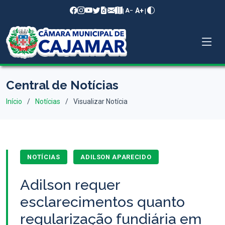
A+
|
|
A−
Central de Notícias
Início
Notícias
Visualizar Notícia
NOTÍCIAS
ADILSON APARECIDO
Adilson requer
esclarecimentos quanto
regularização fundiária em