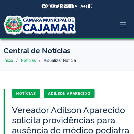
A+
|
|
A−
Central de Notícias
Início
Notícias
Visualizar Notícia
NOTÍCIAS
ADILSON APARECIDO
Vereador Adilson Aparecido
solicita providências para
ausência de médico pediatra