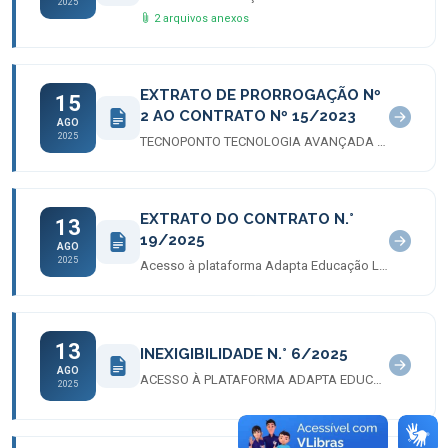
2025
2 arquivos anexos
EXTRATO DE PRORROGAÇÃO Nº
15
2 AO CONTRATO Nº 15/2023
AGO
2025
TECNOPONTO TECNOLOGIA AVANÇADA EM CONTROLE DE PONTO E ACESSO LTDA
EXTRATO DO CONTRATO N.°
13
19/2025
AGO
2025
Acesso à plataforma Adapta Educação Ltda
13
INEXIGIBILIDADE N.° 6/2025
AGO
ACESSO À PLATAFORMA ADAPTA EDUCAÇÃO LTDA
2025