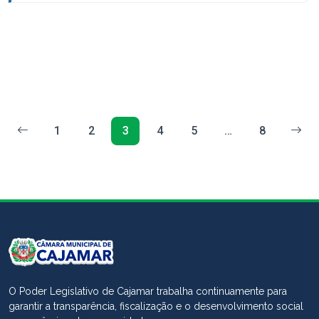
1
2
3
4
5
…
8
O Poder Legislativo de Cajamar trabalha continuamente para
garantir a transparência, fiscalização e o desenvolvimento social