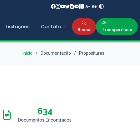
A+
|
|
A−
Licitações
Contato
Busca
Transparência
Início
Documentação
Proposituras
634
Documentos Encontrados