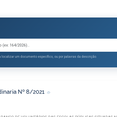
 localizar um documento específico, ou por palavras da descrição.
dinaria Nº 8/2021