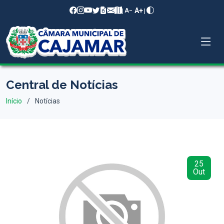
A+
|
|
A−
Central de Notícias
Início
Notícias
25
Out