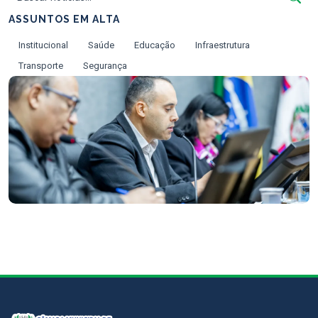
ASSUNTOS EM ALTA
Institucional
Saúde
Educação
Infraestrutura
Transporte
Segurança
Le Martins propõe gratuidade no transporte
DESTAQUE
coletivo aos finais de semana
28 de Julho de 2026
Ler notícia