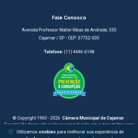
Fale Conosco
Avenida Professor Walter Ribas de Andrade, 555
Cajamar / SP - CEP: 07752-000
Telefone:
(11) 4446-6148
©
Copyright 1960 - 2026
Câmara Municipal de Cajamar
O conteúdo desse site pode ser reproduzido em outras mídias com
citação da fonte
Utilizamos
cookies
para melhorar sua experiência de
Site Desenvolvido e Hospedado por
Cajamar NET